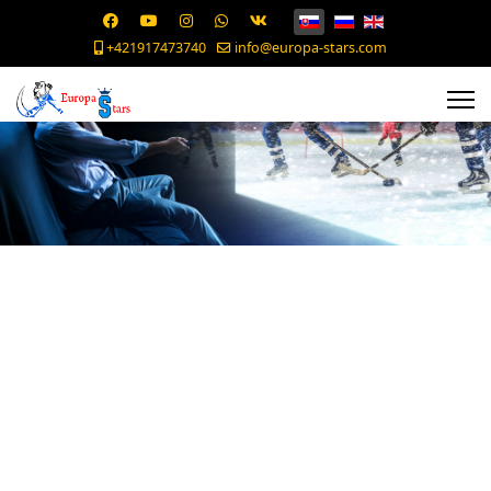
+421917473740
info@europa-stars.com