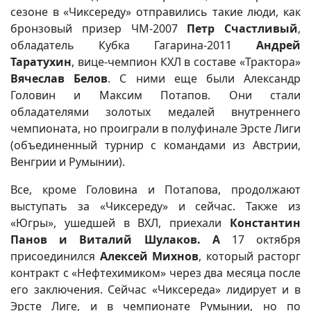
сезоне в «Чиксереду» отправились такие люди, как
бронзовый призер ЧМ-2007
Петр Счастливый
,
обладатель Кубка Гагарина-2011
Андрей
Таратухин
, вице-чемпион КХЛ в составе «Трактора»
Вячеслав Белов
. С ними еще были Александр
Головин и Максим Потапов. Они стали
обладателями золотых медалей внутреннего
чемпионата, но проиграли в полуфинале Эрсте Лиги
(объединенный турнир с командами из Австрии,
Венгрии и Румынии).
Все, кроме Головина и Потапова, продолжают
выступать за «Чиксереду» и сейчас. Также из
«Югры», ушедшей в ВХЛ, приехали
Константин
Панов и Виталий Шулаков. А
17 октября
присоединился
Алексей Михнов
, который расторг
контракт с «Нефтехимиком» через два месяца после
его заключения. Сейчас «Чиксереда» лидирует и в
Эрсте Лиге, и в чемпионате Румынии, но по