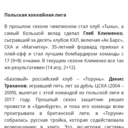
Польская хоккейная лига
В прошлом сезоне чемпионом стал клуб «Тыхы», а
самый большой вклад сделал
Глеб Клименко
,
сыгравший за десять клубов КХЛ, включая «Ак Барс»,
СКА и «Магнитку». 35-летний форвард приехал к
плей-офф и стал лучшим бомбардиром команды с
17 (9+8) очками. В текущем сезоне Клименко все так
же результативен (14 игр, 2+12).
«Базовый» российский клуб – «Торунь».
Денис
Траханов
, игравший пять лет за дубль ЦСКА (2004 –
2009), вылетал с этой командой из польской лиги в
2017 году. Прошлый сезон защитник решил
провести в «Эдинбурге», и пока его команда всем
проигрывала в британской лиге, в «Торуни»
собралась русская тройка, которая содействовала
возвращению в элиту. Это экс-игроки системы