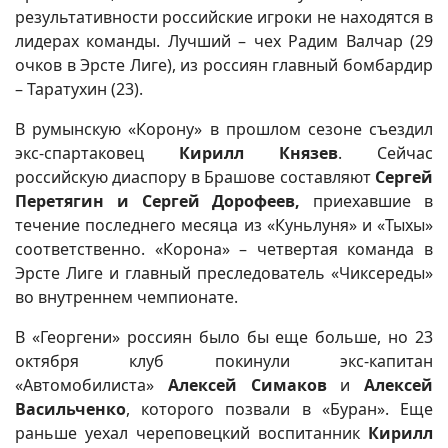
результативности российские игроки не находятся в
лидерах команды. Лучший – чех Радим Валчар (29
очков в Эрсте Лиге), из россиян главный бомбардир
– Таратухин (23).
В румынскую «Корону» в прошлом сезоне съездил
экс-спартаковец
Кирилл Князев
. Сейчас
российскую диаспору в Брашове составляют
Сергей
Перетягин и Сергей Дорофеев,
приехавшие в
течение последнего месяца из «Куньлуня» и «Тыхы»
соответственно. «Корона» – четвертая команда в
Эрсте Лиге и главный преследователь «Чиксереды»
во внутреннем чемпионате.
В «Георгени» россиян было бы еще больше, но 23
октября клуб покинули экс-капитан
«Автомобилиста»
Алексей Симаков
и
Алексей
Васильченко
, которого позвали в «Буран». Еще
раньше уехал череповецкий воспитанник
Кирилл