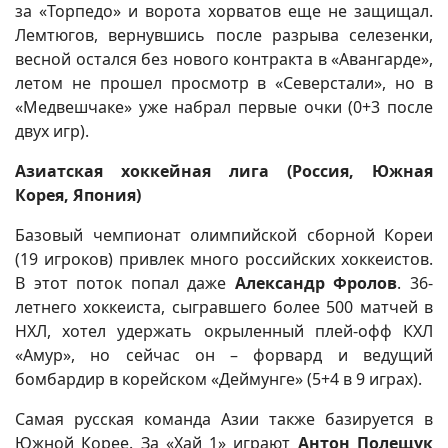
за «Торпедо» и ворота хорватов еще не защищал.
Лемтюгов, вернувшись после разрыва селезенки,
весной остался без нового контракта в «Авангарде»,
летом не прошел просмотр в «Северстали», но в
«Медвешчаке» уже набрал первые очки (0+3 после
двух игр).
Азиатская хоккейная лига (Россия, Южная
Корея, Япония)
Базовый чемпионат олимпийской сборной Кореи
(19 игроков) привлек много российских хоккеистов.
В этот поток попал даже
Александр Фролов
. 36-
летнего хоккеиста, сыгравшего более 500 матчей в
НХЛ, хотел удержать окрыленный плей-офф КХЛ
«Амур», но сейчас он – форвард и ведущий
бомбардир в корейском «Деймунге» (5+4 в 9 играх).
Самая русская команда Азии также базируется в
Южной Корее. За «Хай 1» играют
Антон Полещук