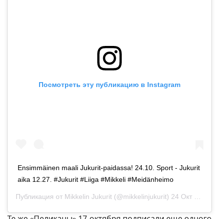
Посмотреть эту публикацию в Instagram
Ensimmäinen maali Jukurit-paidassa! 24.10. Sport - Jukurit
aika 12.27. #Jukurit #Liiga #Mikkeli #Meidänheimo
Публикация от
Mikkelin Jukurit
(@mikkelinjukurit)
24 Окт 2018 в 9:12 PDT
Те же «Пеликаны» 17 октября подписали еще одного