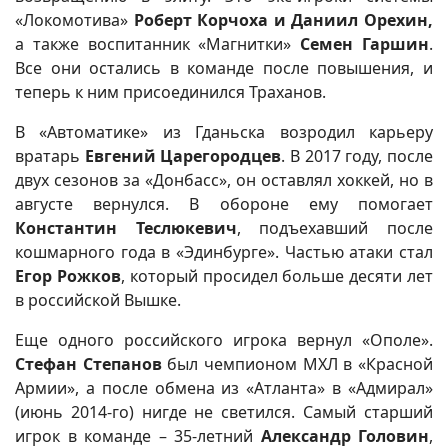
«Локомотива»
Роберт Корчоха и Даниил Орехин,
а также воспитанник «Магнитки»
Семен Гаршин
.
Все они остались в команде после повышения, и
теперь к ним присоединился Траханов.
В «Автоматике» из Гданьска возродил карьеру
вратарь
Евгений Царегородцев
. В 2017 году, после
двух сезонов за «Донбасс», он оставлял хоккей, но в
августе вернулся. В обороне ему помогает
Константин Теслюкевич
, подъехавший после
кошмарного года в «Эдинбурге». Частью атаки стал
Егор Рожков
, который просидел больше десяти лет
в российской Вышке.
Еще одного российского игрока вернул «Ополе».
Стефан Степанов
был чемпионом МХЛ в «Красной
Армии», а после обмена из «Атланта» в «Адмирал»
(июнь 2014-го) нигде не светился. Самый старший
игрок в команде – 35-летний
Александр Головин
,