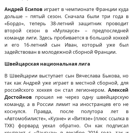
Андрей Есипов
играет в чемпионате Франции куда
дольше – пятый сезон. Сначала были три года в
«Бордо», теперь 38-летний защитник проводит
второй сезон в «Мулхаусе» – предпоследней
команде лиги. Здесь пробивается в большой хоккей
и его 16-летний сын Иван, который уже был
задействован в молодежной сборной Франции.
Швейцарская национальная лига
В Швейцарии выступает сын Вячеслава Быкова, но
так как Андрей уже играет в местной сборной, для
российского хоккея он стал легионером.
Алексей
Достойнов
прошел не через одну швейцарскую
команду, а в России лимит на иностранцев его не
коснулся. Правда, после полутора лет в
«Автомобилисте», «Кузне» и «Витязе» (плюс ссылка в
ТХК) форвард уехал обратно. Он как подписал
контракт с «Лангнау» в декабре 2016 года, так и