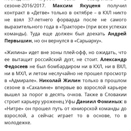
сезоне-2016/2017.
Максим Якуценя
получил
контракт в «Детве» только в октябре – в КХЛ никто
не взял 37-летнего форварда после не самого
выразительного года в «Тракторе» (при всех успехах
команды). Туда еще должен был доехать
Андрей
Первышин
, но он вернулся в «Сарыарку».
«Жилина» идет вне зоны плей-офф, но ожидать, что
ее вытащит российский дуэт, не стоит.
Александр
Федосеев
не был бомбардиром ни в КХЛ, ни в ВХЛ,
ни в МХЛ, и летом неслучайно не прошел просмотр
в «Адмирале».
Николай Жилин
только в прошлом
сезоне в «Сахалине» впервые во взрослой карьере
вышел за порог в десять очков. Также в Словакии
строит карьеру уроженец Уфы
Даниил Фоминых
: в
«Нитре» он прошел путь от юниорской команды до
взрослой, а сейчас играет то в основе, то в
молодежке.