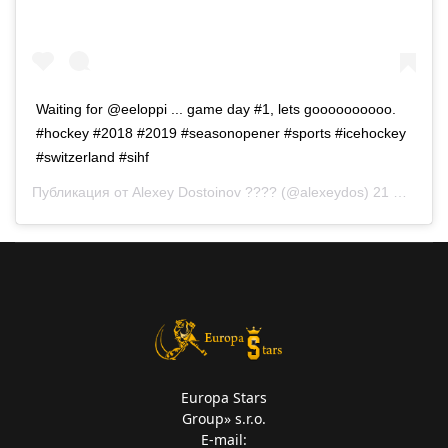
Waiting for @eeloppi ... game day #1, lets goooooooooo.
#hockey #2018 #2019 #seasonopener #sports #icehockey
#switzerland #sihf
Публикация от
Alexey Dostoinov ????
(@alexeydos)
21 Сен 2018 в 8:29 PDT
Europa Stars
Group» s.r.o.
E-mail: