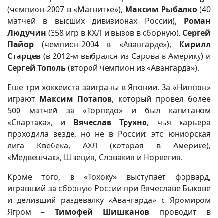
(чемпион-2007 в «Магнитке»),
Максим Рыбалко
(40
матчей в высших дивизионах России),
Роман
Людучин
(358 игр в КХЛ и вызов в сборную),
Сергей
Пайор
(чемпион-2004 в «Авангарде»),
Кирилл
Старцев
(в 2012-м выбрался из Сарова в Америку) и
Сергей Тополь
(второй чемпион из «Авангарда»).
Еще три хоккеиста заиграны в Японии. За «Ниппон»
играют
Максим Потапов
, который провел более
500 матчей за «Торпедо» и был капитаном
«Спартака», и
Вячеслав Трухно
, чья карьера
проходила везде, но не в России: это юниорская
лига Квебека, АХЛ (которая в Америке),
«Медвешчак», Швеция, Словакия и Норвегия.
Кроме того, в «Тохоку» выступает форвард,
игравший за сборную России при Вячеславе Быкове
и деливший раздевалку «Авангарда» с Яромиром
Ягром –
Тимофей Шишканов
проводит в