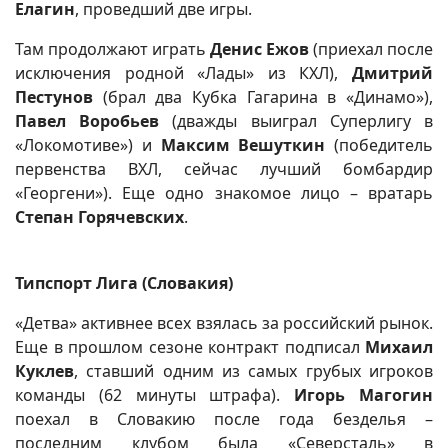
Елагин
, проведший две игры.
Там продолжают играть
Денис Ежов
(приехал после
исключения родной «Лады» из КХЛ),
Дмитрий
Пестунов
(брал два Кубка Гагарина в «Динамо»),
Павел Воробьев
(дважды выиграл Суперлигу в
«Локомотиве») и
Максим Вешуткин
(победитель
первенства ВХЛ, сейчас лучший бомбардир
«Георгени»). Еще одно знакомое лицо – вратарь
Степан Горячевских
.
Типспорт Лига (Словакия)
«Детва» активнее всех взялась за российский рынок.
Еще в прошлом сезоне контракт подписал
Михаил
Куклев
, ставший одним из самых грубых игроков
команды (62 минуты штрафа).
Игорь Магогин
поехал в Словакию после года безделья –
последним клубом была «Северсталь» в