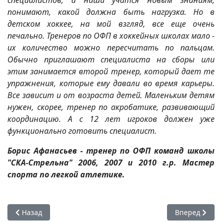
понимают, какой должна быть нагрузка. Но в
детском хоккее, на мой взгляд, все еще очень
печально. Тренеров по ОФП в хоккейных школах мало -
их количество можно пересчитать по пальцам.
Обычно приглашают специалиста на сборы или
этим занимается второй тренер, который дает те
упражнения, которые ему давали во время карьеры.
Все зависит и от возраста детей. Маленьким детям
нужен, скорее, тренер по акробатике, развивающий
координацию. А с 12 лет игроков должен уже
функционально готовить специалист.
Борис Афанасьев - тренер по ОФП команд школы
"СКА-Стрельна" 2006, 2007 и 2010 г.р. Мастер
спорта по легкой атлетике.
Предыдущий: Русские на драфте НХЛ — 2020. Тут будет лу
Следующий: Ф
Назад
Вперед