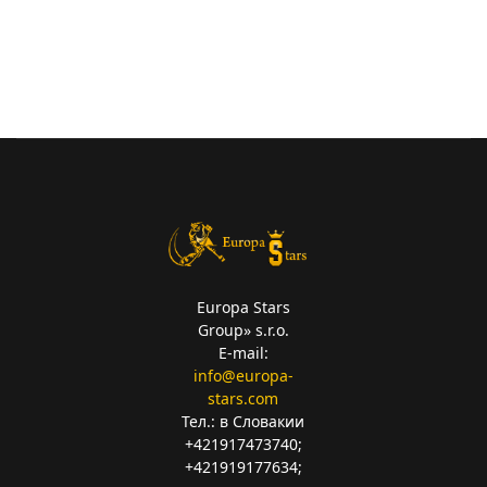
Europa Stars
Group» s.r.o.
E-mail:
info@europa-
stars.com
Тел.: в Словакии
+421917473740;
+421919177634;