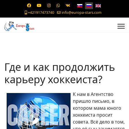
+421917473740
info@europa-stars.com
Где и как продолжить
карьеру хоккеиста?
К нам в Агентство
пришло письмо, в
котором мама юного
хоккеиста просит
совета. Всё дело в том,
что её сын занимается